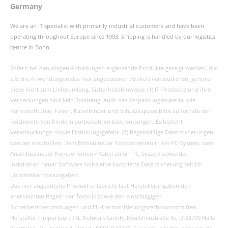
Germany
We are an IT specialist with primarily industrial customers and have been
operating throughout Europe since 1993. Shipping is handled by our logistics
centre in Bonn.
Sofern bei den obigen Abbildungen ergänzende Produkte gezeigt werden, die
z.B. die Anwendungen des hier angebotenen Artikels verdeutlichen, gehören
diese nicht zum Lieferumfang. Sicherheitshinweise: (1) IT-Produkte und ihre
Verpackungen sind kein Spielzeug. Auch das Verpackungsmaterial wie
Kunststofftüten, Folien, Kabelbinder und Schutzkappen bitte außerhalb der
Reichweite von Kindern aufbewahren bzw. entsorgen. Es besteht
Verschluckungs- sowie Erstickungsgefahr. (2) Regelmäßige Datensicherungen
werden empfohlen. Dem Einbau neuer Komponenten in ein PC-System, dem
Anschluss neuer Komponenten / Kabel an ein PC-System sowie der
Installation neuer Software sollte eine komplette Datensicherung zeitlich
unmittelbar vorausgehen.
Das hier angebotene Produkt entspricht laut Herstellerangaben den
anerkannten Regeln der Technik sowie den einschlägigen
Sicherheitsbestimmungen und EU-Harmonisierungsrechtsvorschriften.
Hersteller / Importeur: TTL Network GmbH, Neulehenstraße 8c, D-33790 Halle