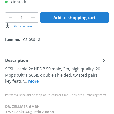
3 in stock
Product Quantity: Enter the desired amoun
Add to shopping cart
PDF-Datasheet
Item no.
CS-036-18
Description
SCSI II cable 2x HPDB 50 male, 2m, high quality, 20
Mbps (Ultra SCSI), double shielded, twisted pairs
key featur…
More
Partsdata is the online shop of Dr. Zellmer GmbH. You are purchasing from:
DR. ZELLMER GMBH
3757 Sankt Augustin / Bonn