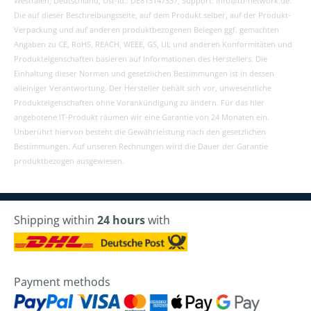
Westfalen, Deutschland, Ust-Id.: DE813147337, Support: info@ttl-network.de.
Die auf dieser Beschreibungsseite, auf dem Produkt selber, auf der Produkt-
Verpackung und auf anderen produktbezogenen Belegen ggf. gemachten
Angaben zu CE, RoHS, REACH, WEEE, GS, UL und anderen Konformitäten und
Produkteigenschaften basieren auf Informationen des Herstellers. Die
Einhaltung dieser Normen und gesetzlichen Bestimmungen ist in dessen
alleiniger Verantwortung. Der Hersteller behält sich vor, unwesentliche
Produkteigenschaften ohne Vorankündigung zu ändern. Für das hier
angebotene IT-Produkt räumen wir eine Garantie von 24 Monaten ein.
Unberührt hiervon besteht die Gewährleistung nach den gesetzlichen
Bestimmungen. Auf unseren Rechnungen wird die Dauer der Garantie
produktbezogen ausgewiesen.
Shipping within
24 hours
with
Payment methods