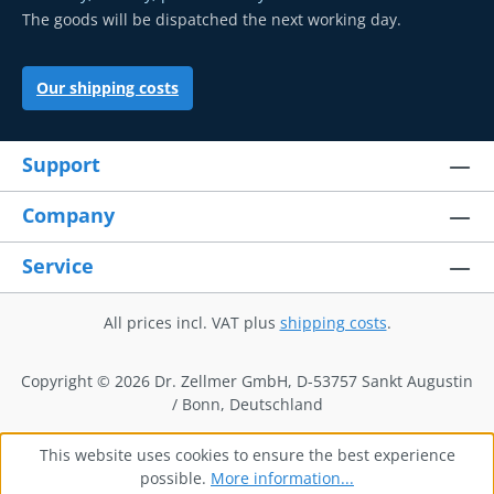
The goods will be dispatched the next working day.
Our shipping costs
Support
Company
Service
All prices incl. VAT plus
shipping costs
.
Copyright © 2026 Dr. Zellmer GmbH, D-53757 Sankt Augustin
/ Bonn, Deutschland
This website uses cookies to ensure the best experience
possible.
More information...