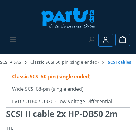
Skip to main content
Shopp
SCSI + SAS
Classic SCSI 50-pin (single ended)
SCSI cables
Classic SCSI 50-pin (single ended)
Wide SCSI 68-pin (single ended)
LVD / U160 / U320 - Low Voltage Differential
SCSI II cable 2x HP-DB50 2m
TTL